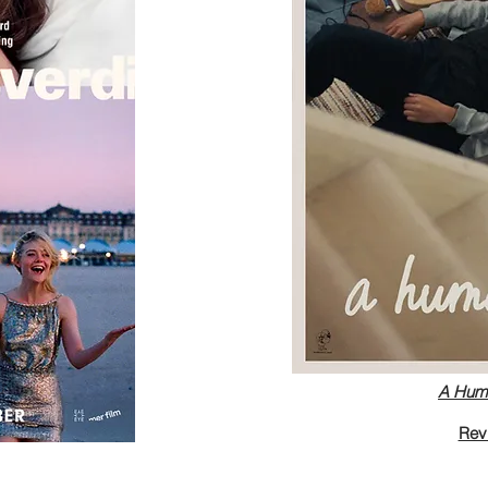
A Huma
Rev